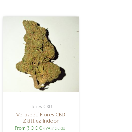
Este
producto
tiene
múltiples
variantes.
Las
opciones
se
pueden
elegir
en
Flores CBD
la
Veraseed Flores CBD
página
Zkittlez Indoor
de
From
3,00
€
(IVA incluido)