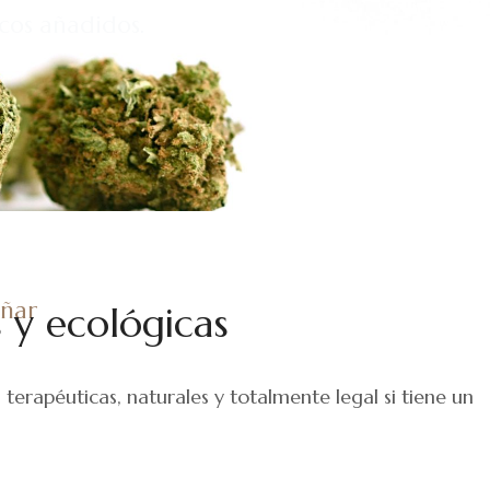
cos añadidos.
añar
 y ecológicas
erapéuticas, naturales y totalmente legal si tiene un