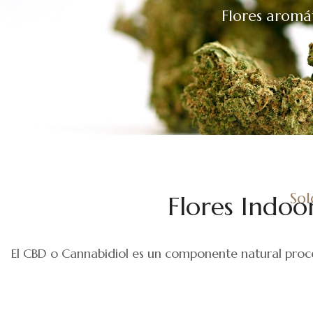
Flores aromá
Sol
Flores Indoo
El CBD o Cannabidiol es un componente natural proced