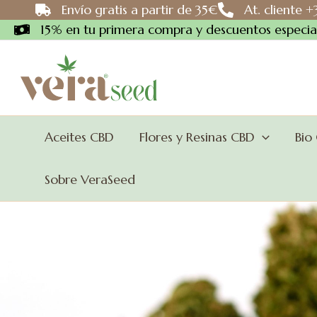
Ir
Envío gratis a partir de 35€
At. cliente 
al
15% en tu primera compra y descuentos especial
contenido
Aceites CBD
Flores y Resinas CBD
Bio
Sobre VeraSeed