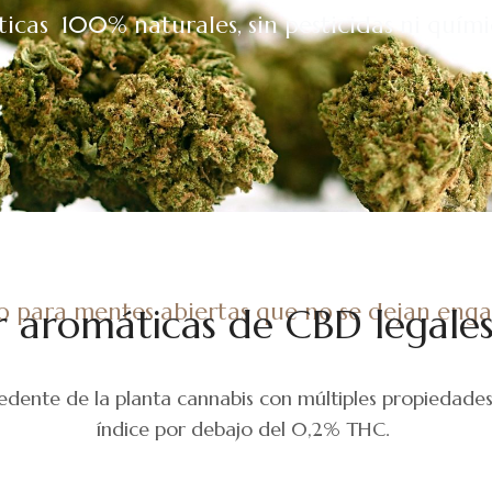
ticas 100% naturales, sin pesticidas ni quími
o para mentes abiertas que no se dejan eng
r aromáticas de CBD legales
ente de la planta cannabis con múltiples propiedades t
índice por debajo del 0,2% THC.