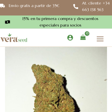
Ir
At. cliente +34
Envío gratis a partir de 35€
al
663 138 563
contenido
15% en tu primera compra y descuentos
especiales para socios