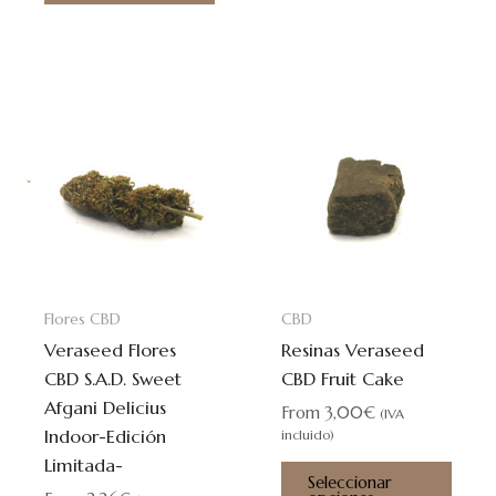
Este
Este
producto
prod
tiene
tiene
múltiples
múlti
variantes.
varia
Las
Las
opciones
opci
se
se
Flores CBD
CBD
pueden
pued
Veraseed Flores
Resinas Veraseed
elegir
elegi
CBD S.A.D. Sweet
CBD Fruit Cake
en
en
Afgani Delicius
la
la
From
3,00
€
(IVA
Indoor-Edición
página
pági
incluido)
Limitada-
de
de
Seleccionar
producto
prod