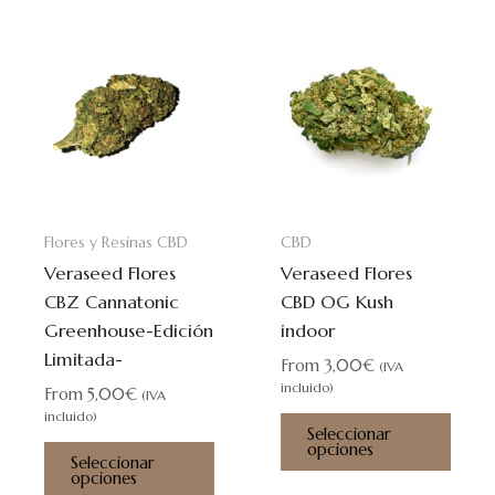
Este
Este
producto
prod
tiene
tiene
múltiples
múlti
variantes.
varia
Las
Las
opciones
opci
se
se
Flores y Resinas CBD
CBD
pueden
pued
Veraseed Flores
Veraseed Flores
elegir
elegi
CBZ Cannatonic
CBD OG Kush
en
en
Greenhouse-Edición
indoor
la
la
Limitada-
página
pági
From
3,00
€
(IVA
de
de
incluido)
From
5,00
€
(IVA
producto
prod
incluido)
Seleccionar
opciones
Seleccionar
opciones