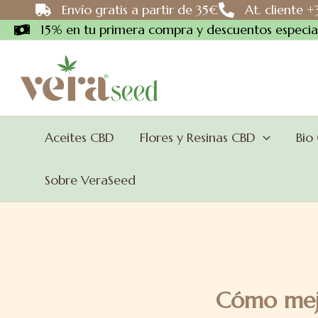
Ir
Envío gratis a partir de 35€
At. cliente 
al
15% en tu primera compra y descuentos especial
contenido
Aceites CBD
Flores y Resinas CBD
Bio
Sobre VeraSeed
Cómo mejo