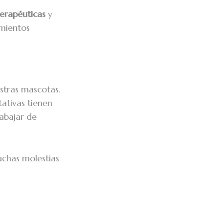
terapéuticas
y
amientos
estras mascotas.
tativas tienen
rabajar de
uchas molestias