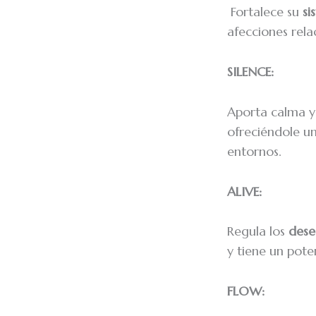
Fortalece su
si
afecciones rela
SILENCE:
Aporta calma y
ofreciéndole un
entornos.
ALIVE:
Regula los
deseq
y tiene un pote
FLOW: