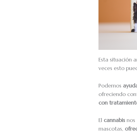
Esta situación
veces esto pued
Podemos
ayud
ofreciendo conf
con tratamiento
El
cannabis
nos 
mascotas,
ofrec