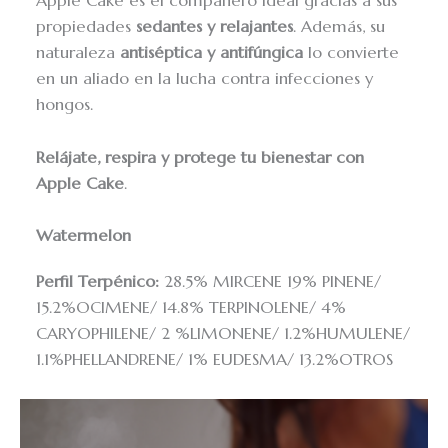
Apple Cake es el compañero ideal gracias a sus
propiedades
sedantes y relajantes
. Además, su
naturaleza
antiséptica y antifúngica
lo convierte
en un aliado en la lucha contra infecciones y
hongos.
Relájate, respira y protege tu bienestar con
Apple Cake
.
Watermelon
Perfil Terpénico:
28.5% MIRCENE 19% PINENE/
15.2%OCIMENE/ 14.8% TERPINOLENE/ 4%
CARYOPHILENE/ 2 %LIMONENE/ 1.2%HUMULENE/
1.1%PHELLANDRENE/ 1% EUDESMA/ 13.2%OTROS