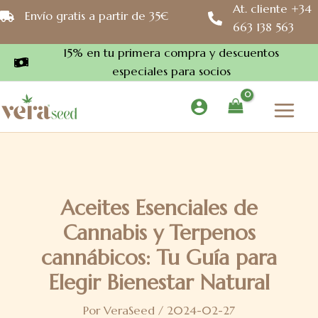
Ir
At. cliente +34
Envío gratis a partir de 35€
al
663 138 563
contenido
15% en tu primera compra y descuentos
especiales para socios
Aceites Esenciales de
Cannabis y Terpenos
cannábicos: Tu Guía para
Elegir Bienestar Natural
Por
VeraSeed
/
2024-02-27