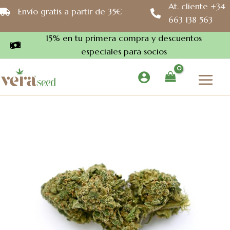
Ir
At. cliente +34
Envío gratis a partir de 35€
al
663 138 563
contenido
15% en tu primera compra y descuentos
especiales para socios