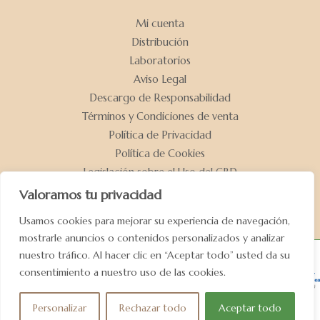
Mi cuenta
Distribución
Laboratorios
Aviso Legal
Descargo de Responsabilidad
Términos y Condiciones de venta
Política de Privacidad
Política de Cookies
Legislación sobre el Uso del CBD
Declaración de Accesibilidad
Valoramos tu privacidad
Usamos cookies para mejorar su experiencia de navegación,
mostrarle anuncios o contenidos personalizados y analizar
nuestro tráfico. Al hacer clic en “Aceptar todo” usted da su
consentimiento a nuestro uso de las cookies.
Copyright © 2026 VeraSeed | Diseñado por Necotec
Personalizar
Rechazar todo
Aceptar todo