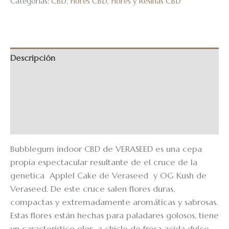
Categorías:
CBD
,
Flores CBD
,
Flores y Resinas CBD
Descripción
Información adicional
Valoraciones (7)
EchoRewards
Bubblegum indoor CBD de VERASEED es una cepa
propia espectacular resultante de el cruce de la
genetica Applel Cake de Veraseed y OG Kush de
Veraseed. De este cruce salen flores duras,
compactas y extremadamente aromáticas y sabrosas.
Estas flores están hechas para paladares golosos, tiene
un caracteristico olor a chicle de fresa acida dulce