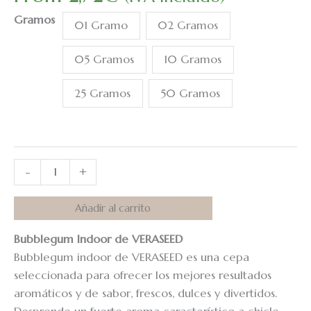
base a
Gramos
valoraciones
01 Gramo
02 Gramos
de clientes
05 Gramos
10 Gramos
25 Gramos
50 Gramos
-
+
Añadir al carrito
Bubblegum Indoor de VERASEED
Bubblegum indoor de VERASEED es una cepa
seleccionada para ofrecer los mejores resultados
aromáticos y de sabor, frescos, dulces y divertidos.