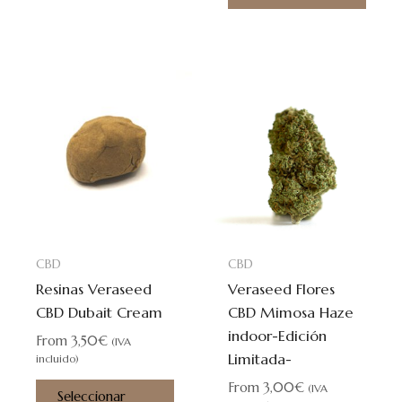
Este
Este
producto
prod
tiene
tiene
múltiples
múlti
variantes.
varia
Las
Las
opciones
opci
se
se
CBD
CBD
pueden
pued
Resinas Veraseed
Veraseed Flores
elegir
elegi
CBD Dubait Cream
CBD Mimosa Haze
en
en
indoor-Edición
la
la
From
3,50
€
(IVA
Limitada-
página
pági
incluido)
de
de
From
3,00
€
(IVA
Seleccionar