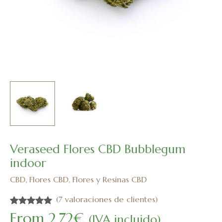
Veraseed Flores CBD Bubblegum
Veraseed
Flores
indoor
CBD
CBD
,
Flores CBD
,
Flores y Resinas CBD
Bubblegum
indoor
(
7
valoraciones de clientes)
cantidad
Valorado con
7
From
2,72
€
(IVA incluido)
5.00
de 5 en