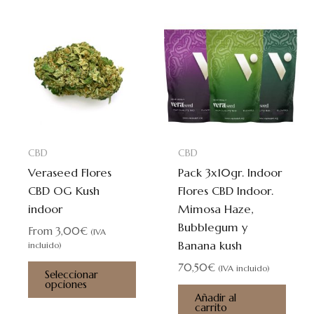
Este
producto
tiene
múltiples
variantes.
Las
opciones
se
CBD
CBD
pueden
Veraseed Flores
Pack 3x10gr. Indoor
elegir
CBD OG Kush
Flores CBD Indoor.
en
indoor
Mimosa Haze,
la
Bubblegum y
página
From
3,00
€
(IVA
Banana kush
de
incluido)
producto
70,50
€
(IVA incluido)
Seleccionar
opciones
Añadir al
carrito