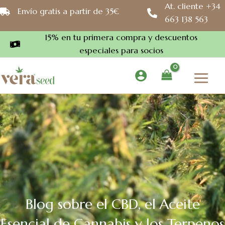
Ir
At. cliente +34
Envío gratis a partir de 35€
al
663 138 563
contenido
15% en tu primera compra y descuentos
especiales para socios
Blog sobre el CBD, el Aceite
Esencial de Cannabis y los Terpenos