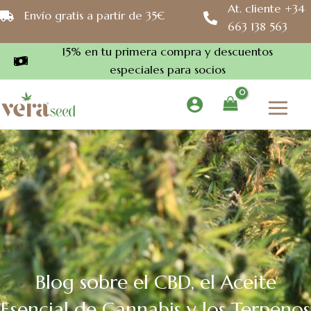
Ir
At. cliente +34
Envío gratis a partir de 35€
al
663 138 563
contenido
15% en tu primera compra y descuentos
especiales para socios
Blog sobre el CBD, el Aceite
Esencial de Cannabis y los Terpenos