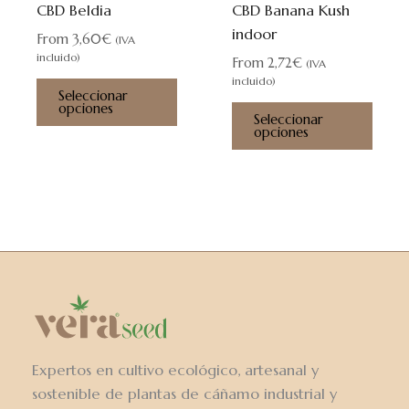
CBD Beldia
CBD Banana Kush
en
en
indoor
la
la
From
3,60
€
(IVA
página
pági
incluido)
From
2,72
€
(IVA
de
de
incluido)
Seleccionar
producto
prod
opciones
Seleccionar
opciones
Expertos en cultivo ecológico, artesanal y
sostenible de plantas de cáñamo industrial y