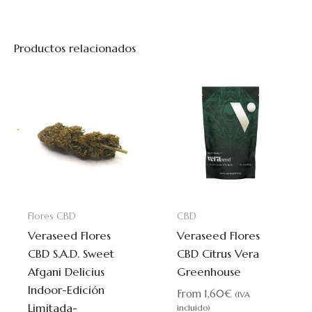
Productos relacionados
Este
Este
producto
prod
tiene
tiene
múltiples
múlti
variantes.
varia
Las
Las
opciones
opci
se
se
Flores CBD
CBD
pueden
pued
Veraseed Flores
Veraseed Flores
elegir
elegi
CBD S.A.D. Sweet
CBD Citrus Vera
en
en
Afgani Delicius
Greenhouse
la
la
Indoor-Edición
página
pági
From
1,60
€
(IVA
Limitada-
de
de
incluido)