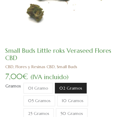
Small Buds Little roks Veraseed Flores
Small
Buds
CBD
Little
CBD
,
Flores y Resinas CBD
,
Small Buds
roks
7,00
€
(IVA incluido)
Veraseed
Flores
Gramos
01 Gramo
02 Gramos
CBD
cantidad
05 Gramos
10 Gramos
25 Gramos
50 Gramos