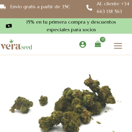
Ir
At. cliente +34
Envío gratis a partir de 35€
al
663 138 563
contenido
15% en tu primera compra y descuentos
especiales para socios