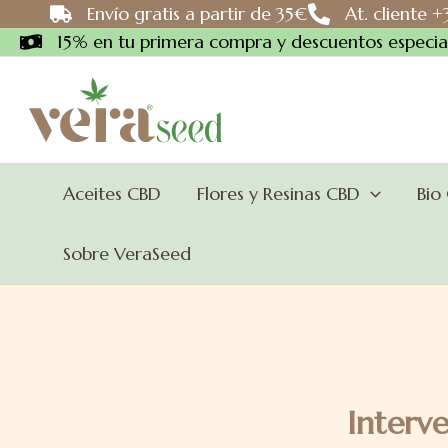
Ir
Envío gratis a partir de 35€
At. cliente 
al
15% en tu primera compra y descuentos especial
contenido
Aceites CBD
Flores y Resinas CBD
Bio
Sobre VeraSeed
Interve