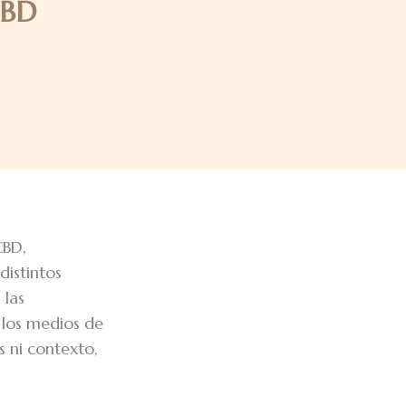
CBD
CBD,
distintos
 las
s los medios de
s ni contexto,