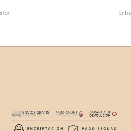
rior
Entr