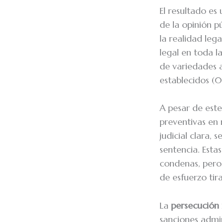
El resultado e
de la opinión 
la realidad leg
legal en toda l
de variedades 
establecidos (
A pesar de este
preventivas en 
judicial clara, 
sentencia. Esta
condenas, pero 
de esfuerzo tir
La
persecución n
sanciones admin