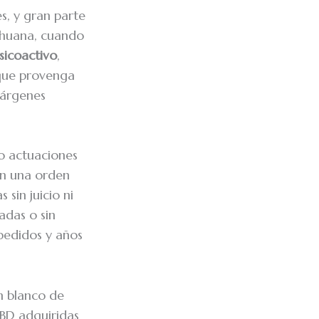
s, y gran parte
ihuana, cuando
sicoactivo
,
que provenga
márgenes
do actuaciones
in una orden
 sin juicio ni
adas o sin
pedidos y años
n blanco de
CBD adquiridas