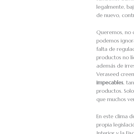
legalmente, ba
de nuevo, contr
Queremos, no o
podemos ignora
falta de regula
productos no lí
además de irre
Veraseed cree
impecables
, ta
productos. Solo
que muchos ven
En este clima d
propia legislac
Interior y la F