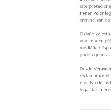
interpretacione
tienen valor le
criminalizan de
El daño ya est
una imagen públ
mediático. Esp
podría generar 
Desde
Verasee
reclamamos el f
efectiva de las 
legalidad mere