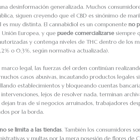
s una desinformación generalizada. Muchos consumidore
pública, siguen creyendo que el CBD es sinónimo de mar
al es muy distinta. El cannabidiol es un componente
no p
a Unión Europea, y que
puede comercializarse
siempre 
autorizadas y contenga niveles de THC dentro de los 
0,2% o 0,3%, según normativa actualizada).
 marco legal, las fuerzas del orden continúan realizan
muchos casos abusivas, incautando productos legales s
sellando establecimientos y bloqueando cuentas bancarias
s intervenciones, lejos de resolver nada, terminan archiv
dejan tras de sí negocios arruinados, trabajadores des
ados por la borda.
o se limita a las tiendas
. También los consumidores so
istrativas y multas por la mera posesión de flores de 