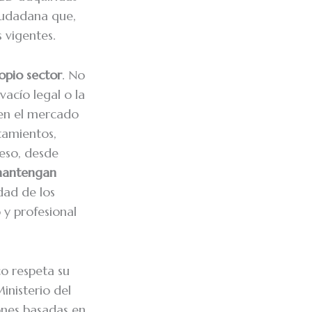
iudadana que,
 vigentes.
opio sector
. No
acío legal o la
 en el mercado
tamientos,
 eso, desde
 mantengan
dad de los
 y profesional
co respeta su
inisterio del
ones basadas en