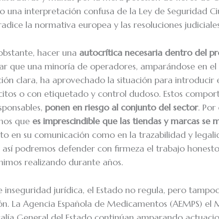
jo una interpretación confusa de la Ley de Seguridad C
adice la normativa europea y las resoluciones judiciales
bstante, hacer una
autocrítica necesaria dentro del pr
r que una minoría de operadores, amparándose en el v
ción clara, ha aprovechado la situación para introducir
citos o con etiquetado y control dudoso. Estos compor
sponsables,
ponen en riesgo al conjunto del sector
. Por
mos que
es imprescindible que las tiendas y marcas se
nto en su comunicación como en la trazabilidad y legali
 así podremos defender con firmeza el trabajo honesto
imos realizando durante años.
e inseguridad jurídica, el Estado no regula, pero tampo
ión. La Agencia Española de Medicamentos (AEMPS) el M
iscalía General del Estado continúan amparando actuaci