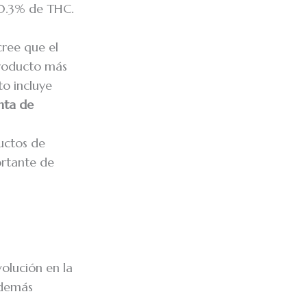
 0.3% de THC.
ree que el
producto más
o incluye
nta de
uctos de
ortante de
olución en la
s demás