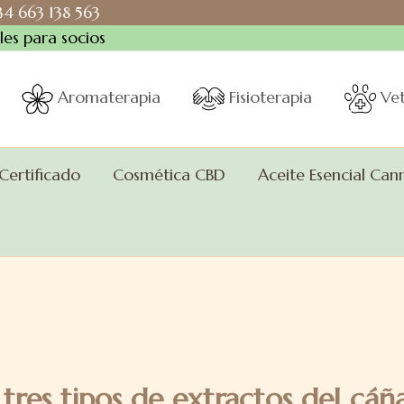
+34 663 138 563
es para socios
Aromaterapia
Fisioterapia
Vet
 Certificado
Cosmética CBD
Aceite Esencial Can
 tres tipos de extractos del cá