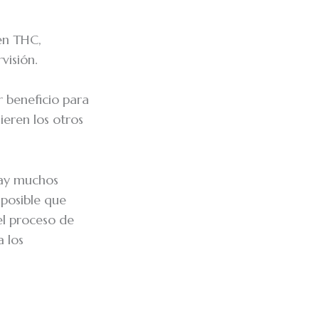
en THC,
visión.
 beneficio para
eren los otros
hay muchos
 posible que
el proceso de
a los