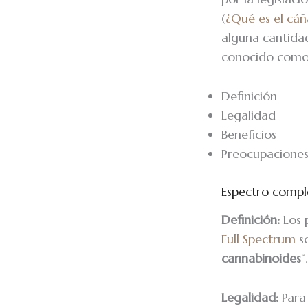
(
¿Qué es el cáñ
alguna cantid
conocido com
Definición
Legalidad
Beneficios
Preocupacione
Espectro comple
Definición:
Los 
Full Spectrum
so
cannabinoides
“.
Legalidad:
Para 