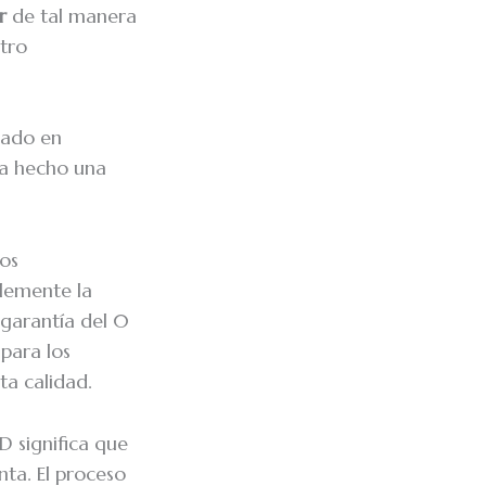
r
de tal manera
otro
lado en
ha hecho una
los
lemente la
 garantía del 0
para los
ta calidad.
 significa que
nta. El proceso