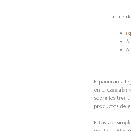
Indice d
E
Ám
Ai
El panorama le
en el
cannabis
y
sobre los tres 
productos de e
Estos son simpl
por la legislaci