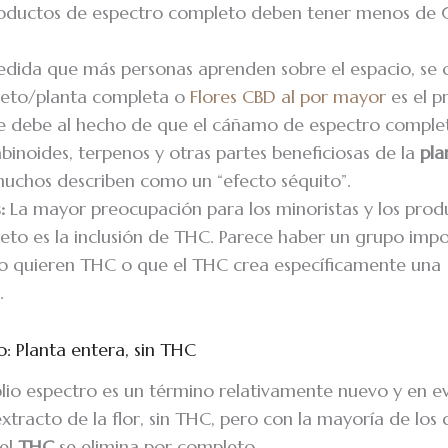
productos de espectro completo deben tener menos de
dida que más personas aprenden sobre el espacio, se c
leto/planta completa o
Flores CBD al por mayor
es el 
e debe al hecho de que el cáñamo de espectro complet
binoides, terpenos y otras partes beneficiosas de la
pla
muchos describen como un “efecto séquito”.
:
La mayor preocupación para los minoristas y los prod
eto es la inclusión de THC. Parece haber un grupo imp
o quieren THC o que el THC crea específicamente una
.
: Planta entera, sin THC
io espectro es un término relativamente nuevo y en ev
 extracto de la flor, sin THC, pero con la mayoría de lo
 el
THC
se elimina por completo.