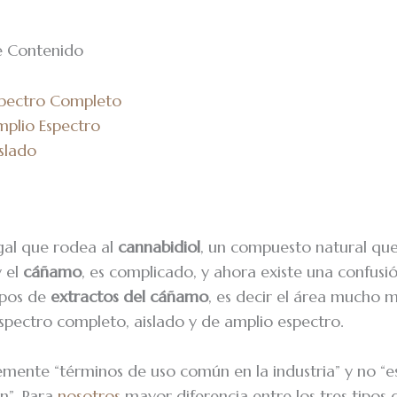
e Contenido
spectro Completo
plio Espectro
slado
gal que rodea al
cannabidiol
, un compuesto natural qu
 el
cáñamo
, es complicado, y ahora existe una confusió
tipos de
extractos del cáñamo
, es decir el área mucho 
spectro completo, aislado y de amplio espectro.
emente “términos de uso común en la industria” y no “
ón”. Para
nosotros
mayor diferencia entre los tres tipos