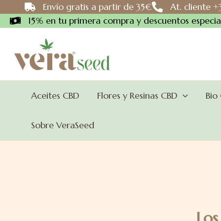
Ir
Envío gratis a partir de 35€
At. cliente 
al
15% en tu primera compra y descuentos especial
contenido
Aceites CBD
Flores y Resinas CBD
Bio
Sobre VeraSeed
Los