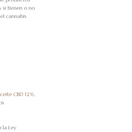
 si tienen o no
del cannabis
ceite CBD 12%,
os
 la Ley