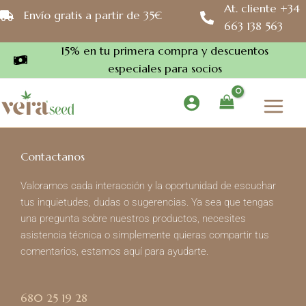
Ir
At. cliente +34
Envío gratis a partir de 35€
al
663 138 563
contenido
15% en tu primera compra y descuentos
especiales para socios
Contactanos
Valoramos cada interacción y la oportunidad de escuchar
tus inquietudes, dudas o sugerencias. Ya sea que tengas
una pregunta sobre nuestros productos, necesites
asistencia técnica o simplemente quieras compartir tus
comentarios, estamos aquí para ayudarte.
680 25 19 28